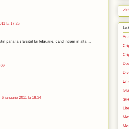
viz
011 la 17:25
La
An
in pana la sfarsitul lui februarie, cand intram in alta....
Cri
Cri
Deo
:09
Div
Eni
Gl
6 ianuarie 2011 la 18:34
gue
Lit
Me
Mo