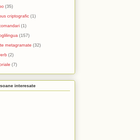
bo
(35)
us criptografic
(1)
comandari
(1)
oglilingua
(157)
te metagramate
(32)
verb
(2)
oriale
(7)
soane interesate