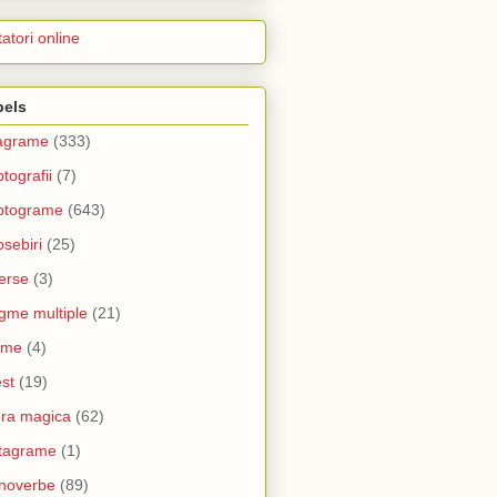
itatori online
bels
agrame
(333)
ptografii
(7)
ptograme
(643)
sebiri
(25)
erse
(3)
gme multiple
(21)
ume
(4)
st
(19)
era magica
(62)
tagrame
(1)
noverbe
(89)