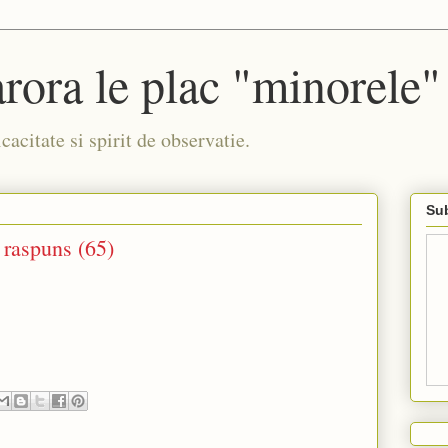
arora le plac "minorele"
acitate si spirit de observatie.
Sub
 raspuns (65)