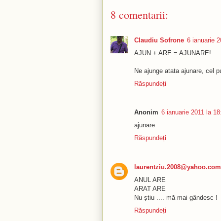
8 comentarii:
Claudiu Sofrone
6 ianuarie 2
AJUN + ARE = AJUNARE!
Ne ajunge atata ajunare, cel put
Răspundeți
Anonim
6 ianuarie 2011 la 18
ajunare
Răspundeți
laurentziu.2008@yahoo.com
ANUL ARE
ARAT ARE
Nu știu .... mă mai gândesc !
Răspundeți