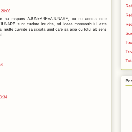
Re
a 20:06
Reb
are au raspuns AJUN+ARE=AJUNARE, ca nu acesta este
JUNARE sunt cuvinte inrudite, ori ideea monoverbului este
Re
 multe cuvinte sa scoata unul care sa aiba cu totul alt sens
Sci
t.
Tex
Tri
Tut
58
Per
23:34