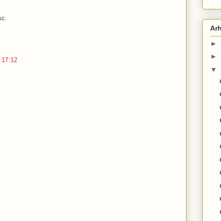
sc.
Arh
►
►
a 17:12
▼